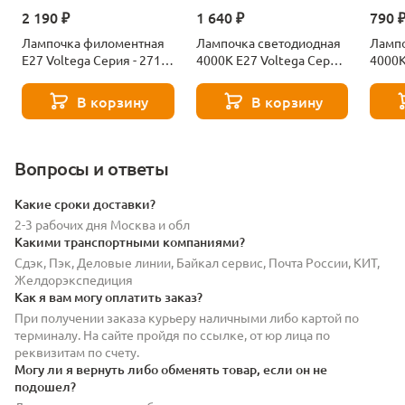
2 190 ₽
1 640 ₽
790 
Лампочка филоментная
Лампочка светодиодная
Лампо
Е27 Voltega Серия - 271
4000К Е27 Voltega Серия
4000К
8529
- 271 8589
- 271
В корзину
В корзину
Вопросы и ответы
Какие сроки доставки?
2-3 рабочих дня Москва и обл
Какими транспортными компаниями?
Сдэк, Пэк, Деловые линии, Байкал сервис, Почта России, КИТ,
Желдорэкспедиция
Как я вам могу оплатить заказ?
При получении заказа курьеру наличными либо картой по
терминалу. На сайте пройдя по ссылке, от юр лица по
реквизитам по счету.
Могу ли я вернуть либо обменять товар, если он не
подошел?