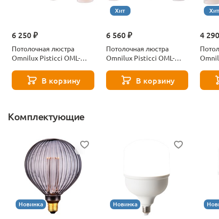
Хит
Хи
6 250 ₽
6 560 ₽
4 290
Потолочная люстра
Потолочная люстра
Потол
Omnilux Pisticci OML-
Omnilux Pisticci OML-
Omnil
55317-03
55307-03
55307
В корзину
В корзину
Комплектующие
Новинка
Новинка
Нов