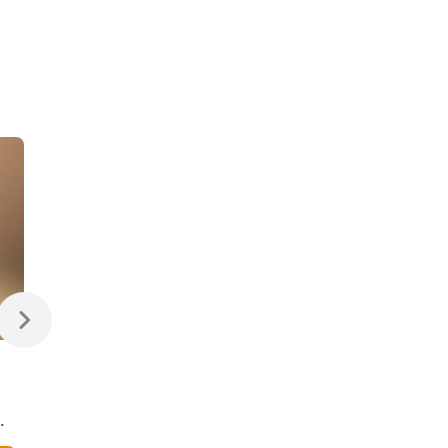
470 ₽
470 ₽
Светодиодная лампа
Светодиодная
Свеча на ветру
диммируемая лампа
Dimmable CW35 7W
7W 4200K E14