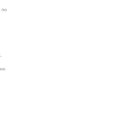
 по
.
жно