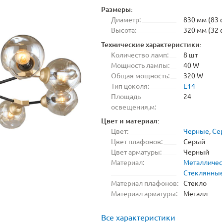
Размеры:
Диаметр:
830 мм (83 
Высота:
320 мм (32 
Технические характеристики:
Количество ламп:
8 шт
Мощность лампы:
40 W
Общая мощность:
320 W
Тип цоколя:
E14
Площадь
24
освещения,м:
Цвет и материал:
Цвет:
Черные
,
Се
Цвет плафонов:
Серый
Цвет арматуры:
Черный
Материал:
Металличе
Стеклянны
Материал плафонов:
Стекло
Материал арматуры:
Металл
Все характеристики