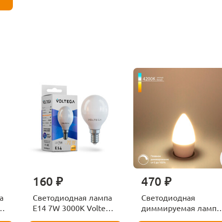
160 ₽
470 ₽
а
Светодиодная лампа
Светодиодная
ga
E14 7W 3000K Voltega
диммируемая лампа
Globe 7242
7W 4200K E14