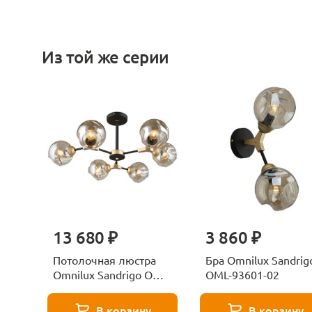
Из той же серии
13 680 ₽
3 860 ₽
Потолочная люстра
Бра Omnilux Sandrig
Omnilux Sandrigo OML-
OML-93601-02
93607-06
В корзину
В корзину