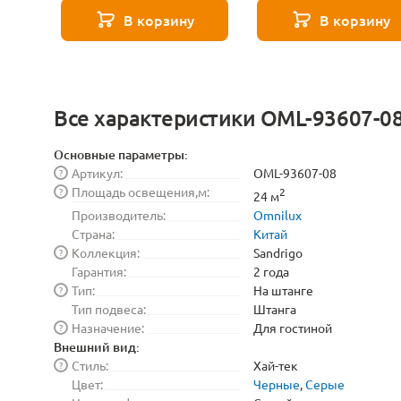
271 8585
В корзину
В корзину
Все характеристики OML-93607-0
Основные параметры:
Артикул:
OML-93607-08
?
Площадь освещения,м:
?
2
24 м
Производитель:
Omnilux
Страна:
Китай
Коллекция:
Sandrigo
?
Гарантия:
2 года
Тип:
На штанге
?
Тип подвеса:
Штанга
Назначение:
Для гостиной
?
Внешний вид:
Стиль:
Хай-тек
?
Цвет:
Черные
,
Серые