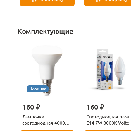
Комплектующие
Новинка
160 ₽
160 ₽
Лампочка
Светодиодная ламп
светодиодная 4000К
E14 7W 3000K Volte
Е27 Voltega Серия -
Candle 7230