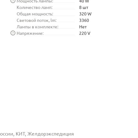
Мощность лампы:
40 W
?
Количество ламп:
8 шт
Общая мощность:
320 W
Световой поток, lm:
3360
Лампы в комплекте:
Нет
Напряжение:
220 V
?
 России, КИТ, Желдорэкспедиция