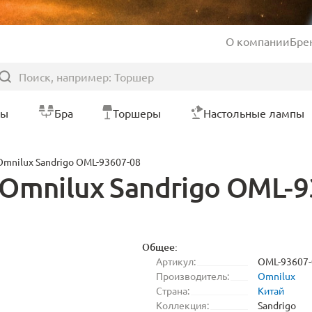
О компании
Бре
ры
Бра
Торшеры
Настольные лампы
Omnilux Sandrigo OML-93607-08
Omnilux Sandrigo OML-9
Общее:
Артикул:
OML-93607-
Производитель:
Omnilux
Страна:
Китай
Коллекция:
Sandrigo