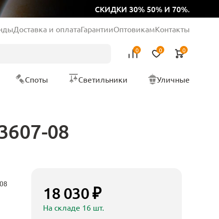
СКИДКИ 30% 50% И 70%.
нды
Доставка и оплата
Гарантии
Оптовикам
Контакты
0
0
0
Споты
Светильники
Уличные
3607-08
08
18 030 ₽
На складе 16 шт.