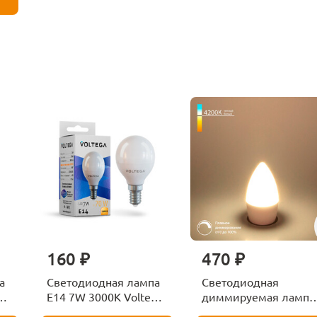
160 ₽
470 ₽
а
Светодиодная лампа
Светодиодная
ga
E14 7W 3000K Voltega
диммируемая лампа
Globe 7242
7W 4200K E14