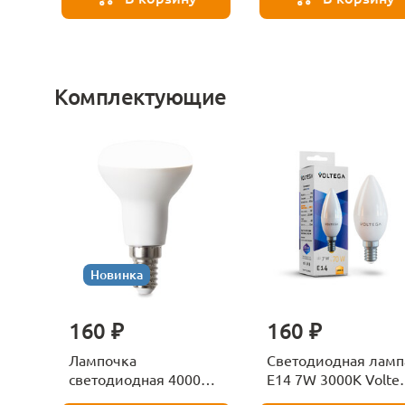
Комплектующие
Новинка
160 ₽
160 ₽
Лампочка
Светодиодная ламп
светодиодная 4000К
E14 7W 3000K Volte
Е27 Voltega Серия -
Candle 7230