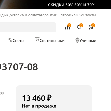
СКИДКИ 30% 50% И 70%.
нды
Доставка и оплата
Гарантии
Оптовикам
Контакты
0
0
0
Споты
Светильники
Уличные
93707-08
08
13 460 ₽
Нет в продаже