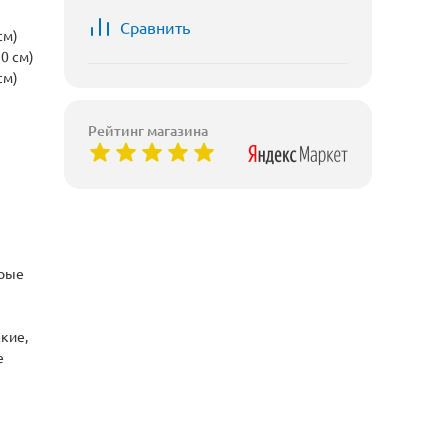
Сравнить
см)
0 см)
см)
Рейтинг магазина
ерые
кие,
е