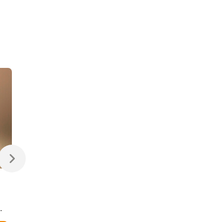
470 ₽
470 ₽
Светодиодная лампа
Светодиодная
Свеча на ветру
диммируемая лампа
Dimmable CW35 7W
7W 4200K E14