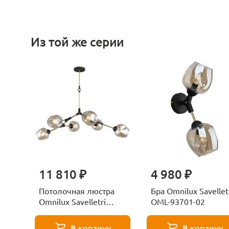
Из той же серии
11 810 ₽
4 980 ₽
Потолочная люстра
Бра Omnilux Savellet
Omnilux Savelletri
OML-93701-02
OML-93707-06
В корзину
В корзину