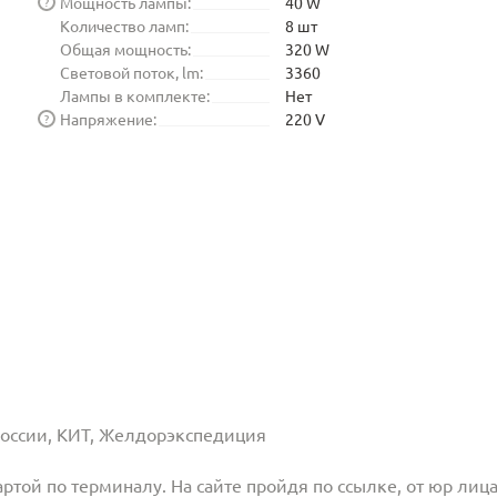
Мощность лампы:
40 W
?
Количество ламп:
8 шт
Общая мощность:
320 W
Световой поток, lm:
3360
Лампы в комплекте:
Нет
Напряжение:
220 V
?
 России, КИТ, Желдорэкспедиция
той по терминалу. На сайте пройдя по ссылке, от юр лица