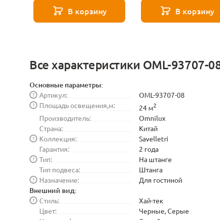
271 8585
В корзину
В корзину
Все характеристики OML-93707-0
Основные параметры:
Артикул:
OML-93707-08
?
Площадь освещения,м:
?
2
24 м
Производитель:
Omnilux
Страна:
Китай
Коллекция:
Savelletri
?
Гарантия:
2 года
Тип:
На штанге
?
Тип подвеса:
Штанга
Назначение:
Для гостиной
?
Внешний вид:
Стиль:
Хай-тек
?
Цвет:
Черные, Серые