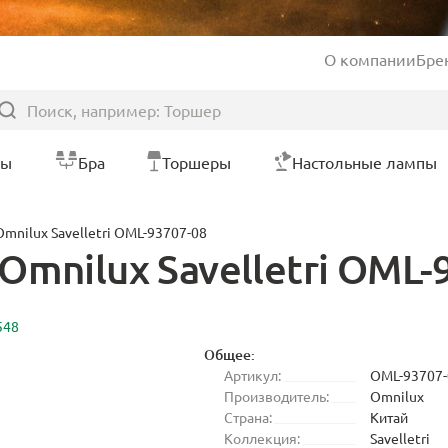
О компании
Бре
ры
Бра
Торшеры
Настольные лампы
mnilux Savelletri OML-93707-08
mnilux Savelletri OML-
548
Общее:
Артикул:
OML-93707-
Производитель:
Omnilux
Страна:
Китай
Коллекция:
Savelletri