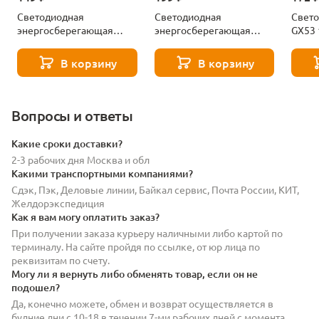
Светодиодная
Светодиодная
Свето
энергосберегающая
энергосберегающая
GX53
лампа Gx53 8W 550LM
лампа Gx53 12W 860LM
Ambre
4000K Lightstar 943084-
4000K Lightstar 943124-
5315
В корзину
В корзину
XS
XS
Вопросы и ответы
Какие сроки доставки?
2-3 рабочих дня Москва и обл
Какими транспортными компаниями?
Сдэк, Пэк, Деловые линии, Байкал сервис, Почта России, КИТ,
Желдорэкспедиция
Как я вам могу оплатить заказ?
При получении заказа курьеру наличными либо картой по
терминалу. На сайте пройдя по ссылке, от юр лица по
реквизитам по счету.
Могу ли я вернуть либо обменять товар, если он не
подошел?
Да, конечно можете, обмен и возврат осуществляется в
будние дни с 10-18 в течении 7-ми рабочих дней с момента