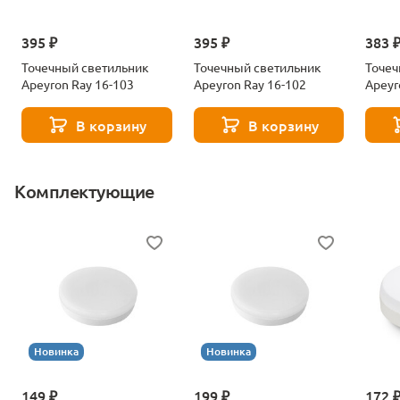
395 ₽
395 ₽
383 
Точечный светильник
Точечный светильник
Точеч
Apeyron Ray 16-103
Apeyron Ray 16-102
Apeyr
В корзину
В корзину
Комплектующие
Новинка
Новинка
149 ₽
199 ₽
172 