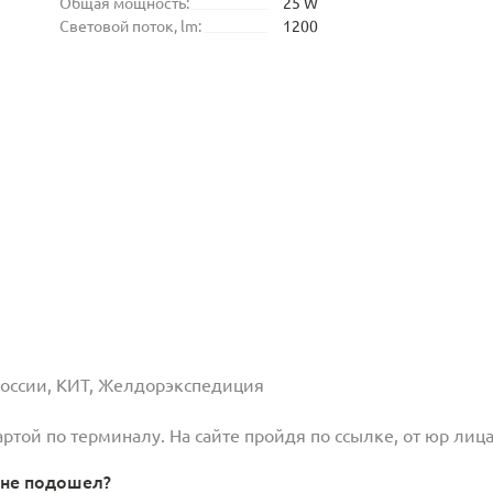
Общая мощность:
25 W
Световой поток, lm:
1200
 России, КИТ, Желдорэкспедиция
той по терминалу. На сайте пройдя по ссылке, от юр лица
 не подошел?