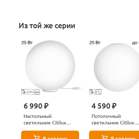
Из той же серии
6 990 ₽
4 590 ₽
Настольный
Потолочный
светильник Citilux
светильник Citilux
RON CL941D30T0
RON CL941D25
В корзину
В корзину