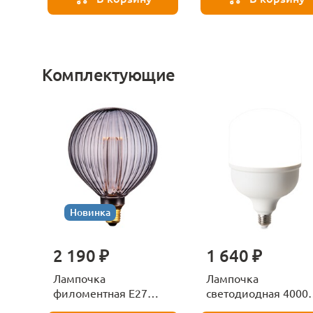
Комплектующие
Новинка
2 190 ₽
1 640 ₽
Лампочка
Лампочка
филоментная Е27
светодиодная 4000
Voltega Серия - 271
Е27 Voltega Серия -