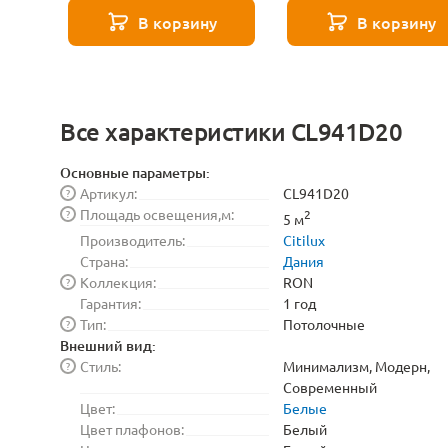
8529
271 8589
В корзину
В корзину
Все характеристики CL941D20
Основные параметры:
Артикул:
CL941D20
?
Площадь освещения,м:
?
2
5 м
Производитель:
Citilux
Страна:
Дания
Коллекция:
RON
?
Гарантия:
1 год
Тип:
Потолочные
?
Внешний вид:
Стиль:
Минимализм, Модерн,
?
Современный
Цвет:
Белые
Цвет плафонов:
Белый