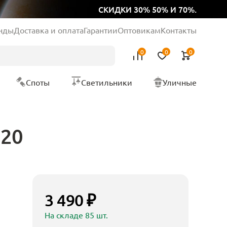
СКИДКИ 30% 50% И 70%.
нды
Доставка и оплата
Гарантии
Оптовикам
Контакты
0
0
0
Споты
Светильники
Уличные
D20
3 490 ₽
На складе 85 шт.