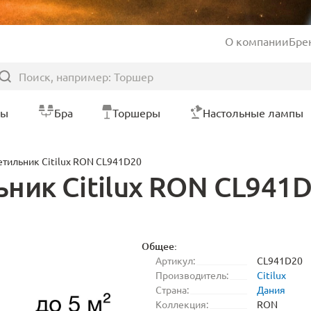
О компании
Бре
ры
Бра
Торшеры
Настольные лампы
тильник Citilux RON CL941D20
ник Citilux RON CL941
Общее:
Артикул:
CL941D20
Производитель:
Citilux
Страна:
Дания
Коллекция:
RON