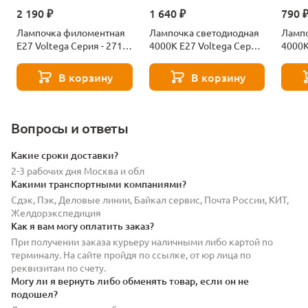
2 190 ₽
1 640 ₽
790 
Лампочка филоментная
Лампочка светодиодная
Лампо
Е27 Voltega Серия - 271
4000К Е27 Voltega Серия
4000К
8529
- 271 8589
- 271
В корзину
В корзину
Вопросы и ответы
Какие сроки доставки?
2-3 рабочих дня Москва и обл
Какими транспортными компаниями?
Сдэк, Пэк, Деловые линии, Байкал сервис, Почта России, КИТ,
Желдорэкспедиция
Как я вам могу оплатить заказ?
При получении заказа курьеру наличными либо картой по
терминалу. На сайте пройдя по ссылке, от юр лица по
реквизитам по счету.
Могу ли я вернуть либо обменять товар, если он не
подошел?