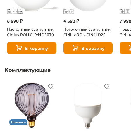
6 990 ₽
4 590 ₽
7 990
Настольный светильник
Потолочный светильник
Подве
Citilux RON CL941D30T0
Citilux RON CL941D25
Citil
В корзину
В корзину
Комплектующие
Новинка