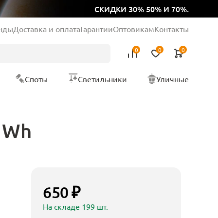
СКИДКИ 30% 50% И 70%.
нды
Доставка и оплата
Гарантии
Оптовикам
Контакты
0
0
0
Споты
Светильники
Уличные
c Wh
650 ₽
На складе 199 шт.