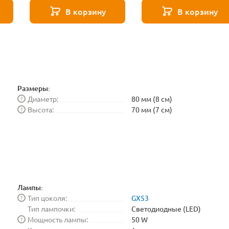
ar
531504
531503
В корзину
В корзину
Размеры:
Диаметр:
80 мм (8 см)
?
Высота:
70 мм (7 см)
?
Лампы:
Тип цоколя:
GX53
?
Тип лампочки:
Светодиодные (LED)
Мощность лампы:
50 W
?