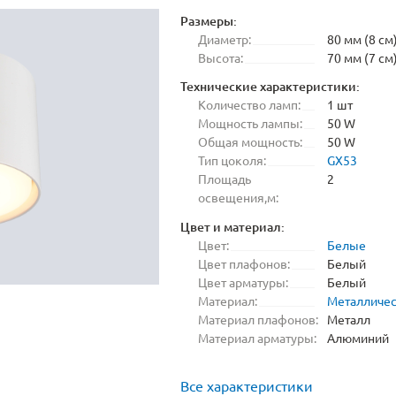
Размеры:
Диаметр:
80 мм (8 см
Высота:
70 мм (7 см
Технические характеристики:
Количество ламп:
1 шт
Мощность лампы:
50 W
Общая мощность:
50 W
Тип цоколя:
GX53
Площадь
2
освещения,м:
Цвет и материал:
Цвет:
Белые
Цвет плафонов:
Белый
Цвет арматуры:
Белый
Материал:
Металличе
Материал плафонов:
Металл
Материал арматуры:
Алюминий
Все характеристики