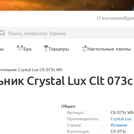
О компании
Бре
ры
Бра
Торшеры
Настольные лампы
тильник Crystal Lux Clt 073c Wh
ик Crystal Lux Clt 073
Общее:
Артикул:
Clt 073c Wh
Производитель:
Crystal Lux
Страна:
Испания
Коллекция:
Clt 073c