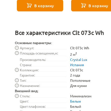
4000K Lightstar
860LM 4000K Lightst
В корзину
В корзину
943084-XS
943124-XS
Все характеристики Clt 073c Wh
Основные параметры:
Артикул:
Clt 073c Wh
?
Площадь освещения,м:
?
2
2 м
Производитель:
Crystal Lux
Страна:
Испания
Коллекция:
Clt 073c
?
Гарантия:
2 года
Тип:
Потолочные
?
Назначение:
Для кухни
?
Внешний вид:
Стиль:
Минимализм
?
Цвет:
Белые
Цвет плафонов:
Белый