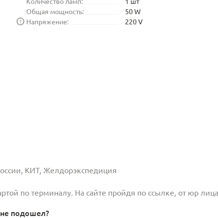
Количество ламп:
1 шт
Общая мощность:
50 W
Напряжение:
220 V
?
 России, КИТ, Желдорэкспедиция
той по терминалу. На сайте пройдя по ссылке, от юр лица
 не подошел?