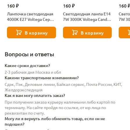
160 ₽
160 ₽
160 
Лампочка светодиодная
Светодиодная лампа E14
Свето
4000К Е27 Voltega Серия
7W 3000K Voltega Candle
7W 30
- 271 8585
7230
7242
В корзину
В корзину
Вопросы и ответы
Какие сроки доставки?
2-3 рабочих дня Москва и обл
Какими транспортными компаниями?
Сдэк, Пэк, Деловые линии, Байкал сервис, Почта России, КИТ,
Желдорэкспедиция
Как я вам могу оплатить заказ?
При получении заказа курьеру наличными либо картой по
терминалу. На сайте пройдя по ссылке, от юр лица по
реквизитам по счету.
Могу ли я вернуть либо обменять товар, если он не
подошел?