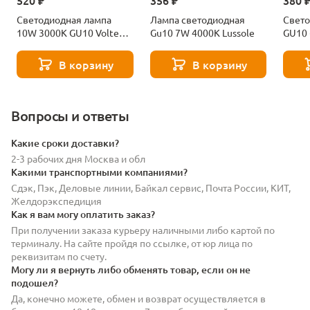
520 ₽
356 ₽
380 
Светодиодная лампа
Лампа светодиодная
Свето
10W 3000K GU10 Voltega
Gu10 7W 4000K Lussole
GU10
Ceramics Sofit 7265
Volte
В корзину
В корзину
Вопросы и ответы
Какие сроки доставки?
2-3 рабочих дня Москва и обл
Какими транспортными компаниями?
Сдэк, Пэк, Деловые линии, Байкал сервис, Почта России, КИТ,
Желдорэкспедиция
Как я вам могу оплатить заказ?
При получении заказа курьеру наличными либо картой по
терминалу. На сайте пройдя по ссылке, от юр лица по
реквизитам по счету.
Могу ли я вернуть либо обменять товар, если он не
подошел?
Да, конечно можете, обмен и возврат осуществляется в