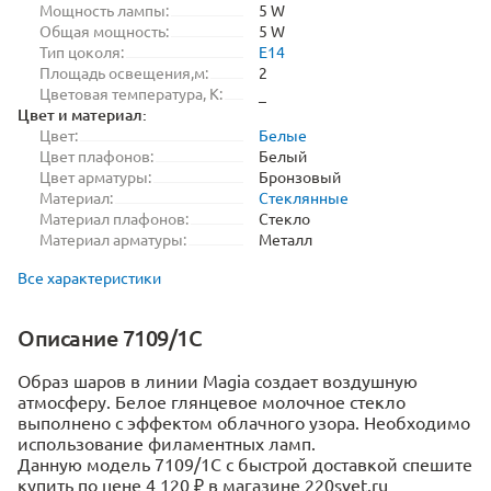
Мощность лампы:
5 W
Общая мощность:
5 W
Тип цоколя:
E14
Площадь освещения,м:
2
Цветовая температура, K:
_
Цвет и материал:
Цвет:
Белые
Цвет плафонов:
Белый
Цвет арматуры:
Бронзовый
Материал:
Стеклянные
Материал плафонов:
Стекло
Материал арматуры:
Металл
Все характеристики
Описание 7109/1C
Образ шаров в линии Magia создает воздушную
атмосферу. Белое глянцевое молочное стекло
выполнено с эффектом облачного узора. Необходимо
использование филаментных ламп.
Данную модель 7109/1C с быстрой доставкой спешите
купить по цене 4 120 ₽ в магазине 220svet.ru