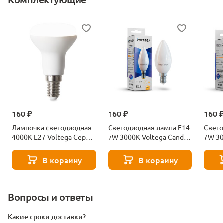
160 ₽
160 ₽
160 
Лампочка светодиодная
Светодиодная лампа E14
Свето
4000К Е27 Voltega Серия
7W 3000K Voltega Candle
7W 30
- 271 8585
7230
7242
В корзину
В корзину
Вопросы и ответы
Какие сроки доставки?