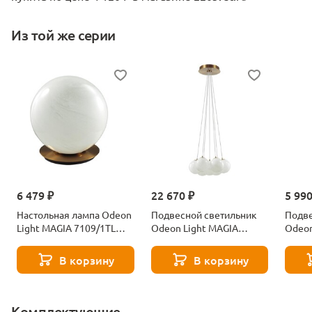
Из той же серии
6 479 ₽
22 670 ₽
5 990
Настольная лампа Odeon
Подвесной светильник
Подве
Light MAGIA 7109/1TL
Odeon Light MAGIA
Odeon
белый
7109/7 белый
7109/
В корзину
В корзину
Комплектующие