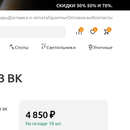
СКИДКИ 30% 50% И 70%.
нды
Доставка и оплата
Гарантии
Оптовикам
Контакты
0
0
0
Споты
Светильники
Уличные
3 BK
3 BK
4 850 ₽
На складе 18 шт.