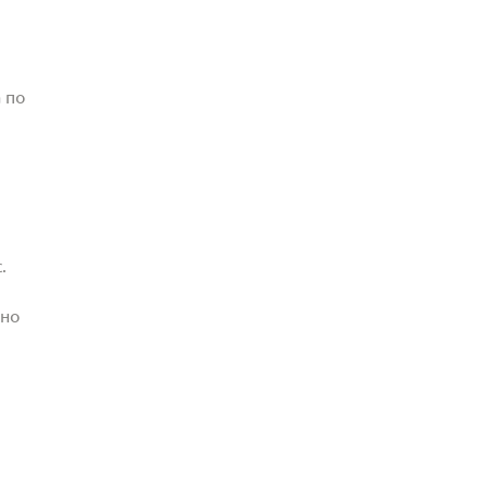
 по
.
жно