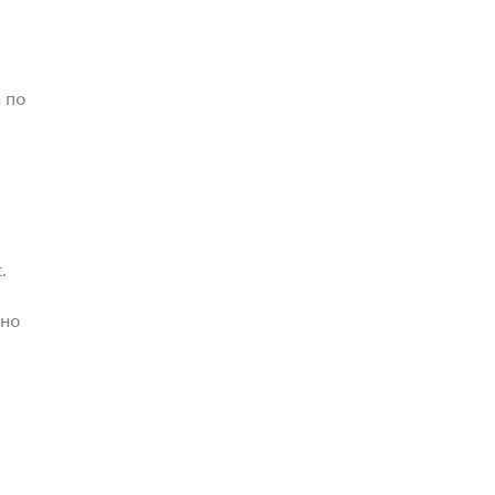
 по
.
жно