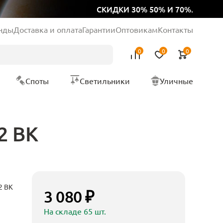
СКИДКИ 30% 50% И 70%.
нды
Доставка и оплата
Гарантии
Оптовикам
Контакты
0
0
0
Споты
Светильники
Уличные
2 BK
2 BK
3 080 ₽
На складе 65 шт.