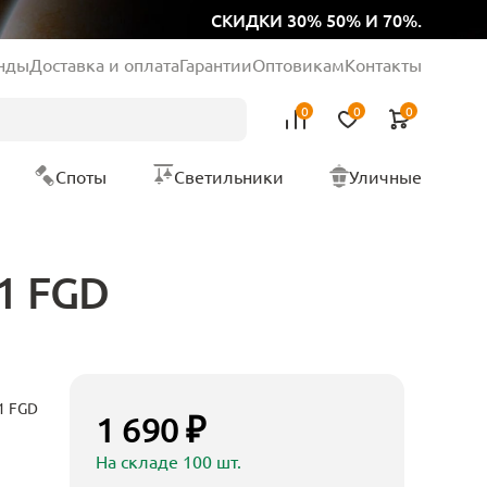
СКИДКИ 30% 50% И 70%.
нды
Доставка и оплата
Гарантии
Оптовикам
Контакты
0
0
0
Споты
Светильники
Уличные
1 FGD
1 FGD
1 690 ₽
На складе 100 шт.