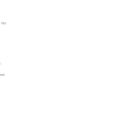
 по
.
жно