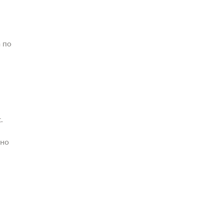
 по
.
жно