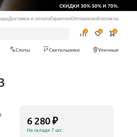
СКИДКИ 30% 50% И 70%.
нды
Доставка и оплата
Гарантии
Оптовикам
Контакты
0
0
0
Споты
Светильники
Уличные
3
3
6 280 ₽
На складе 7 шт.