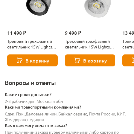
11 498 ₽
9 498 ₽
13 4
Трековый трехфазный
Трековый трехфазный
Трек
светильник 15W Lightstar
светильник 15W Lightstar
свети
Alta Pro A5547DALI
Alta Pro A5536TRIAC
Alta 
В корзину
В корзину
Вопросы и ответы
Какие сроки доставки?
2-3 рабочих дня Москва и обл
Какими транспортными компаниями?
Сдэк, Пэк, Деловые линии, Байкал сервис, Почта России, КИТ,
Желдорэкспедиция
Как я вам могу оплатить заказ?
При получении заказа курьеру наличными либо картой по