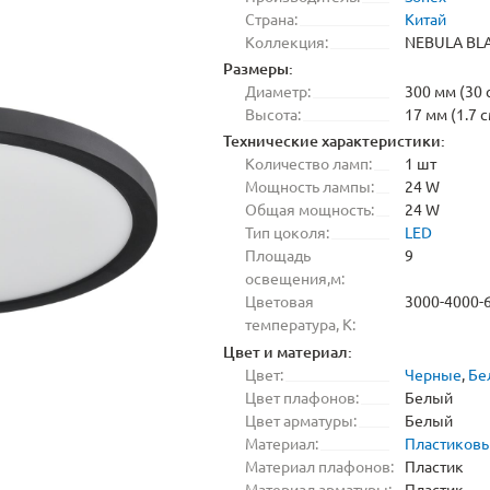
Страна:
Китай
Коллекция:
NEBULA BL
Размеры:
Диаметр:
300 мм (30 
Высота:
17 мм (1.7 с
Технические характеристики:
Количество ламп:
1 шт
Мощность лампы:
24 W
Общая мощность:
24 W
Тип цоколя:
LED
Площадь
9
освещения,м:
Цветовая
3000-4000-
температура, K:
Цвет и материал:
Цвет:
Черные
,
Бе
Цвет плафонов:
Белый
Цвет арматуры:
Белый
Материал:
Пластиков
Материал плафонов:
Пластик
Материал арматуры:
Пластик