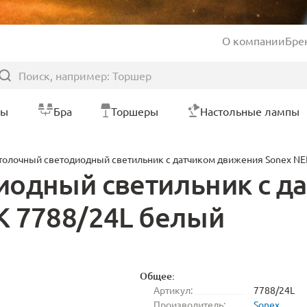
О компании
Бре
ры
Бра
Торшеры
Настольные лампы
толочный светодиодный светильник с датчиком движения Sonex N
иодный светильник с д
K 7788/24L белый
Общее:
Артикул:
7788/24L
Производитель:
Sonex