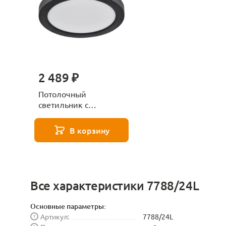
2 489 ₽
Потолочный
светильник с
датчиком движения
Sonex NEBULA BLACK
В корзину
7788/12L белый
Все характеристики 7788/24L
Основные параметры:
Артикул:
7788/24L
?