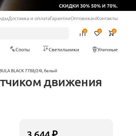
СКИДКИ 30% 50% И 70%.
нды
Доставка и оплата
Гарантии
Оптовикам
Контакты
0
0
0
Споты
Светильники
Уличные
EBULA BLACK 7788/24L белый
атчиком движения
3 644 ₽