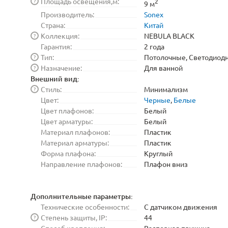
Площадь освещения,м:
?
2
9 м
Производитель:
Sonex
Страна:
Китай
Коллекция:
NEBULA BLACK
?
Гарантия:
2 года
Тип:
Потолочные, Светодиод
?
Назначение:
Для ванной
?
Внешний вид:
Стиль:
Минимализм
?
Цвет:
Черные
,
Белые
Цвет плафонов:
Белый
Цвет арматуры:
Белый
Материал плафонов:
Пластик
Материал арматуры:
Пластик
Форма плафона:
Круглый
Направление плафонов:
Плафон вниз
Дополнительные параметры:
Технические особенности:
С датчиком движения
Степень защиты, IP:
44
?
Способ крепления:
Распорная пружина