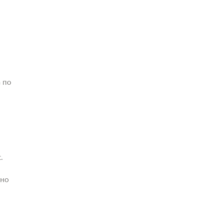
 по
.
жно