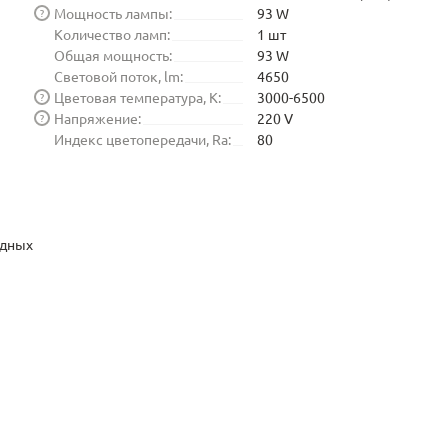
Мощность лампы:
93 W
?
Количество ламп:
1 шт
Общая мощность:
93 W
Световой поток, lm:
4650
Цветовая температура, K:
3000-6500
?
Напряжение:
220 V
?
Индекс цветопередачи, Ra:
80
одных