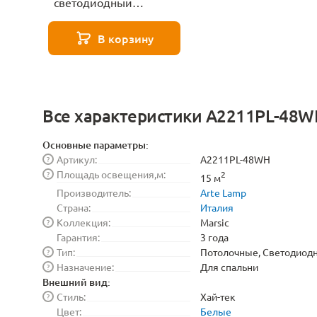
светодиодный
светильник Arte Lamp
Marsic A2211PL-48BK
В корзину
Все характеристики A2211PL-48W
Основные параметры:
Артикул:
A2211PL-48WH
?
Площадь освещения,м:
?
2
15 м
Производитель:
Arte Lamp
Страна:
Италия
Коллекция:
Marsic
?
Гарантия:
3 года
Тип:
Потолочные, Светодиод
?
Назначение:
Для спальни
?
Внешний вид:
Стиль:
Хай-тек
?
Цвет:
Белые