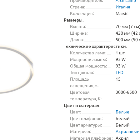
Производитель:
Arte Lamp
Страна:
Италия
Коллекция:
Marsic
Размеры:
Высота:
70 мм (7 см
Ширина:
420 мм (42 
Длина:
500 мм (50 
Технические характеристики:
Количество ламп:
1 шт
Мощность лампы:
93 W
Общая мощность:
93 W
Тип цоколя:
LED
Площадь
15
освещения,м:
Цветовая
3000-6500
температура, K:
Цвет и материал:
Цвет:
Белые
Цвет плафонов:
Белый
Цвет арматуры:
Белый
Материал:
Акриловые
Материал плафонов:
Акрил