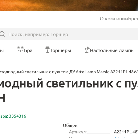
О компании
Бре
ры
Бра
Торшеры
Настольные лампы
тодиодный светильник с пультом ДУ Arte Lamp Marsic A2211PL-48
одный светильник с пу
H
вара: 3354316
Общее:
Артикул:
A2211PL-4