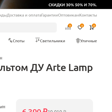
СКИДКИ 30% 50% И 70%.
нды
Доставка и оплата
Гарантии
Оптовикам
Контакты
0
0
0
Споты
Светильники
Уличные
WH
льтом ДУ Arte Lamp
8WH
6 390 ₽
10 010 ₽