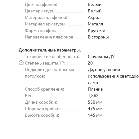
Цвет плафонов:
Белый
Цвет арматуры:
Белый
Материал плафонов:
Акрил
Материал арматуры:
Металл
Форма плафона:
Круглый
Направление плафонов:
В стороны
Дополнительные параметры:
Технические особенности:
С пультом ДУ
Степень защиты, IP:
20
?
Подходит для натяжных
Да, при условии
потолков:
использования светоди
ламп
Способ крепления:
Планка
Вес:
1,862
Длина коробки:
550 мм
Ширина коробки:
475 мм
Высота коробки:
145 мм