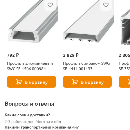
792 ₽
2 829 ₽
2 805
Профиль алюминиевый
Профиль с экраном SWG
Профи
SWG SF-1506 000984
SF-4411 001137
SF-35
В корзину
В корзину
Вопросы и ответы
Какие сроки доставки?
2-3 рабочих дня Москва и обл
Какими транспортными компаниями?