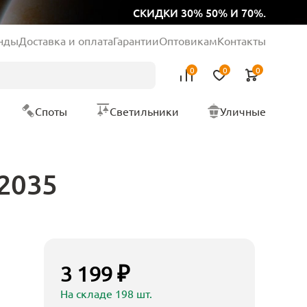
СКИДКИ 30% 50% И 70%.
нды
Доставка и оплата
Гарантии
Оптовикам
Контакты
0
0
0
Споты
Светильники
Уличные
02035
3 199 ₽
На складе 198 шт.