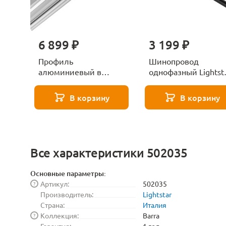
6 899 ₽
3 199 ₽
Профиль
Шинопровод
алюминиевый в
однофазный Lightst
натяжной потолок
Barra 502038
Lightstar Barra 502420
В корзину
В корзину
Все характеристики 502035
Основные параметры:
Артикул:
502035
?
Производитель:
Lightstar
Страна:
Италия
Коллекция:
Barra
?