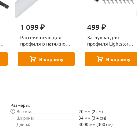
1 099 ₽
499 ₽
Рассеиватель для
Заглушка для
ar
профиля в натяжной
профиля Lightstar
потолок Barra Lightstar
Barra 502467
502227
В корзину
В корзину
Размеры:
Высота:
20 мм (2 см)
?
Ширина:
34 мм (3.4 см)
Длина:
3000 мм (300 см)