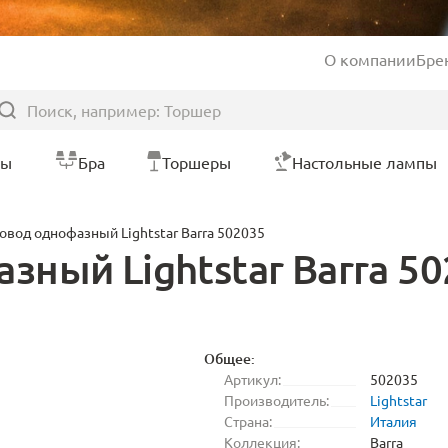
О компании
Бре
ры
Бра
Торшеры
Настольные лампы
вод однофазный Lightstar Barra 502035
ный Lightstar Barra 5
Общее:
Артикул:
502035
Производитель:
Lightstar
Страна:
Италия
Коллекция:
Barra