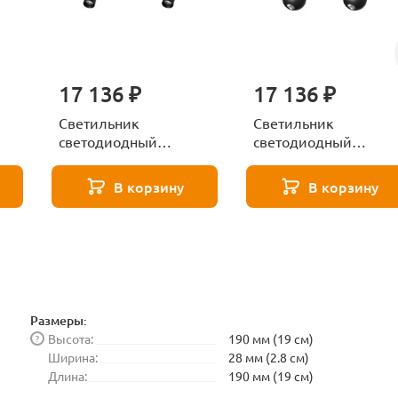
17 136 ₽
17 136 ₽
Светильник
Светильник
светодиодный
светодиодный
диммируемый со
диммируемый со
сменой цветовой
сменой цветовой
В корзину
В корзину
температурой с
температурой с
h
пультом ДУ Novotech
пультом ДУ Novotech
GLAT 359373
GLAT 359375
Размеры:
Высота:
190 мм (19 см)
?
Ширина:
28 мм (2.8 см)
Длина:
190 мм (19 см)