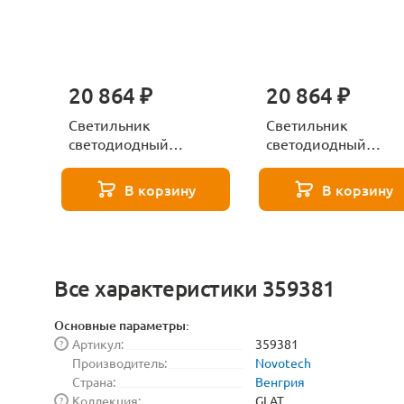
20 864 ₽
20 864 ₽
Светильник
Светильник
светодиодный
светодиодный
диммируемый со
диммируемый со
сменой цветовой
сменой цветовой
В корзину
В корзину
температурой с
температурой с
пультом ДУ Novotech
пультом ДУ Novotec
GLAT 359376
GLAT 359374
Все характеристики 359381
Основные параметры:
Артикул:
359381
?
Производитель:
Novotech
Страна:
Венгрия
Коллекция:
GLAT
?