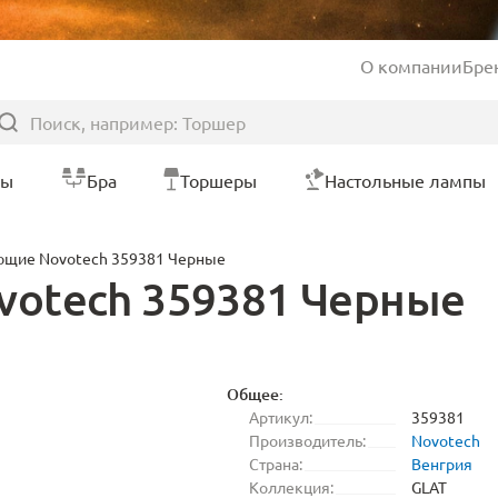
О компании
Бре
ры
Бра
Торшеры
Настольные лампы
щие Novotech 359381 Черные
otech 359381 Черные
Общее:
Артикул:
359381
Производитель:
Novotech
Страна:
Венгрия
Коллекция:
GLAT