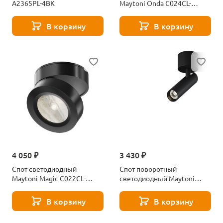
A2365PL-4BK
Maytoni Onda C024CL-
12W3K-W-1
В корзину
В корзину
4 050 ₽
3 430 ₽
Спот светодиодный
Спот поворотный
Maytoni Magic C022CL-
светодиодный Maytoni
7W4K-B-1
Focus T C141CL-L125-6W4K-
B
В корзину
В корзину