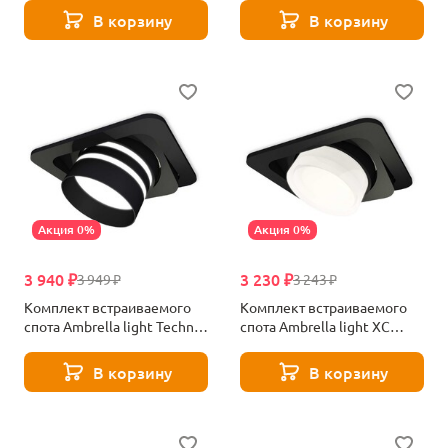
XC7658083
XC7658084
В корзину
В корзину
Акция 0%
Акция 0%
3 940 ₽
3 230 ₽
3 949 ₽
3 243 ₽
Комплект встраиваемого
Комплект встраиваемого
спота Ambrella light Techno
спота Ambrella light XC
Spot XC (C7659, N7142)
(C7659, N7160) XC7659083
XC7659082
В корзину
В корзину