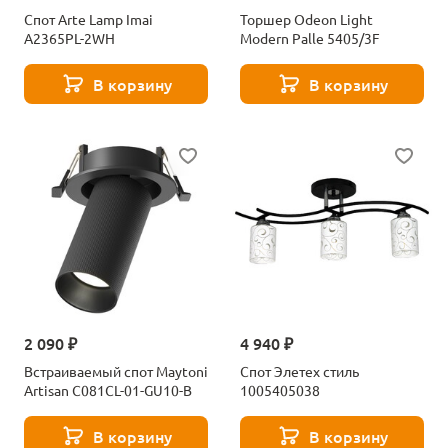
Спот Arte Lamp Imai
Торшер Odeon Light
A2365PL-2WH
Modern Palle 5405/3F
В корзину
В корзину
2 090 ₽
4 940 ₽
Встраиваемый спот Maytoni
Спот Элетех стиль
Artisan C081CL-01-GU10-B
1005405038
В корзину
В корзину