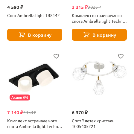
4 590 ₽
3 315 ₽
3 325 ₽
Спот Ambrella light TR8142
Комплект встраиваемого
спота Ambrella light Techno
Spot XC (C7659, N7121)
XC7659081
В корзину
В корзину
Акция 0%
7 140 ₽
6 370 ₽
7 153 ₽
Комплект встраиваемого
Спот Элетех кристаль
спота Ambrella light Techno
1005405221
Spot XC (C7664, N7170)