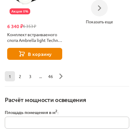
Акция 0%
Показать еще
6 340 ₽
6 353 ₽
Комплект встраиваемого
спота Ambrella light Techno
Spot XC (C7664, N7160)
XC7664083
В корзину
1
2
3
...
46
Расчёт мощности освещения
2
Площадь помещения в м
: