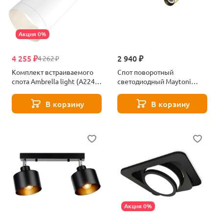
Акция 0%
4 255 ₽
2 940 ₽
4 262 ₽
Комплект встраиваемого
Спот поворотный
спота Ambrella light (A2241,
светодиодный Maytoni
C6322, N6130) XM6322200
Focus T C141CL-L125-6W4K-
BBS
В корзину
В корзину
Акция 0%