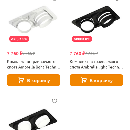
Акция 0%
Акция 0%
7 760 ₽
7 760 ₽
7 765 ₽
7 765 ₽
Комплект встраиваемого
Комплект встраиваемого
спота Ambrella light Techno
спота Ambrella light Techno
Spot XC (C7663, N7141)
Spot XC (C7664, N7142)
XC7663082
XC7664082
В корзину
В корзину