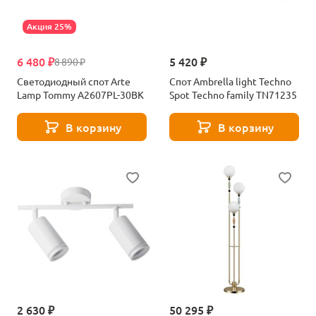
Акция 25%
6 480 ₽
5 420 ₽
8 890 ₽
Светодиодный спот Arte
Спот Ambrella light Techno
Lamp Tommy A2607PL-30BK
Spot Techno family TN71235
В корзину
В корзину
2 630 ₽
50 295 ₽