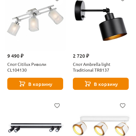
9 490 ₽
2 720 ₽
Спот Citilux Риволи
Спот Ambrella light
CL104130
Traditional TR8137
В корзину
В корзину