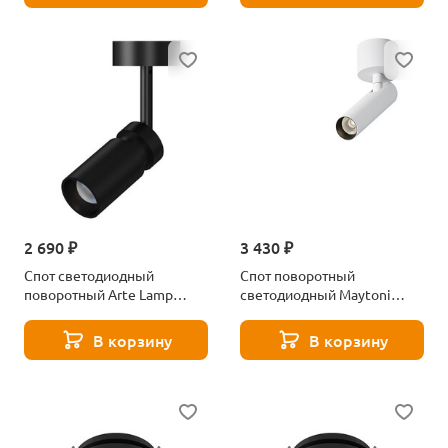
2 690 ₽
3 430 ₽
Спот светодиодный
Спот поворотный
поворотный Arte Lamp
светодиодный Maytoni
Presto A6191PL-1BK
Focus T C141CL-L125-6W3K-
B
В корзину
В корзину