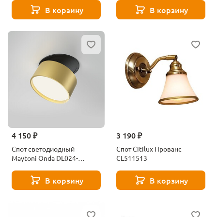
XC7664085
В корзину
В корзину
4 150 ₽
3 190 ₽
Спот светодиодный
Спот Citilux Прованс
Maytoni Onda DL024-
CL511513
12W3K-BMG
В корзину
В корзину