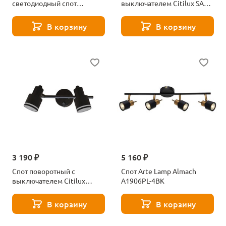
светодиодный спот
выключателем Citilux SAT
Novotech Groda 359409
CL505641
белый
В корзину
В корзину
3 190 ₽
5 160 ₽
Спот поворотный с
Спот Arte Lamp Almach
выключателем Citilux
A1906PL-4BK
Bruno CL565521
В корзину
В корзину