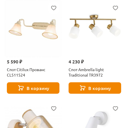
5 590 ₽
4 230 ₽
Спот Citilux Прованс
Спот Ambrella light
CL511524
Traditional TR3972
В корзину
В корзину