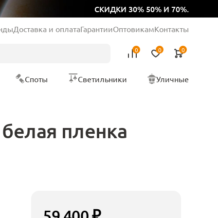
СКИДКИ 30% 50% И 70%.
нды
Доставка и оплата
Гарантии
Оптовикам
Контакты
0
0
0
Споты
Светильники
Уличные
 белая пленка
59 400 ₽