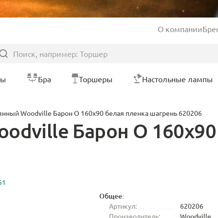
О компании
Бре
ры
Бра
Торшеры
Настольные лампы
янный Woodville Барон О 160х90 белая пленка шагрень 620206
odville Барон О 160х90
51
Общее:
Артикул:
620206
Производитель:
Woodville