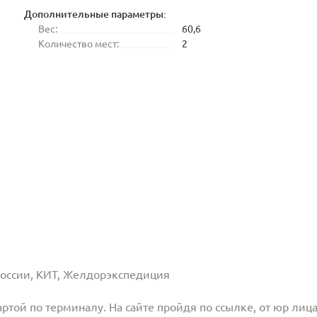
Дополнительные параметры:
Вес:
60,6
Количество мест:
2
 России, КИТ, Желдорэкспедиция
той по терминалу. На сайте пройдя по ссылке, от юр лица