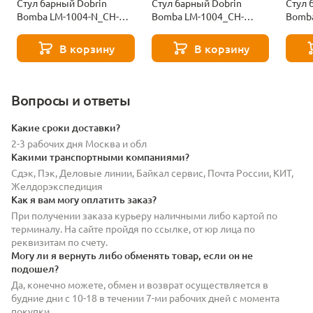
Стул барный Dobrin
Стул барный Dobrin
Стул 
Bomba LM-1004-N_CH-
Bomba LM-1004_CH-
Bomb
M_ABS-silver-11253
M_ABS-black-2253
M_ABS
В корзину
В корзину
Вопросы и ответы
Какие сроки доставки?
2-3 рабочих дня Москва и обл
Какими транспортными компаниями?
Сдэк, Пэк, Деловые линии, Байкал сервис, Почта России, КИТ,
Желдорэкспедиция
Как я вам могу оплатить заказ?
При получении заказа курьеру наличными либо картой по
терминалу. На сайте пройдя по ссылке, от юр лица по
реквизитам по счету.
Могу ли я вернуть либо обменять товар, если он не
подошел?
Да, конечно можете, обмен и возврат осуществляется в
будние дни с 10-18 в течении 7-ми рабочих дней с момента
покупки