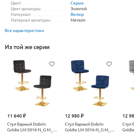
Цвет:
Серые
Цвет арматуры:
Золотой
Материал:
Велюр
Материал арматуры:
Металл
Все характеристики
Из той же серии
11 640 ₽
12 980 ₽
12 9
Стул барный Dobrin
Стул барный Dobrin
Стул 
Goldie LM-5016-N_G-M_V-
Goldie LM-5016-N_G-M_V-
Goldi