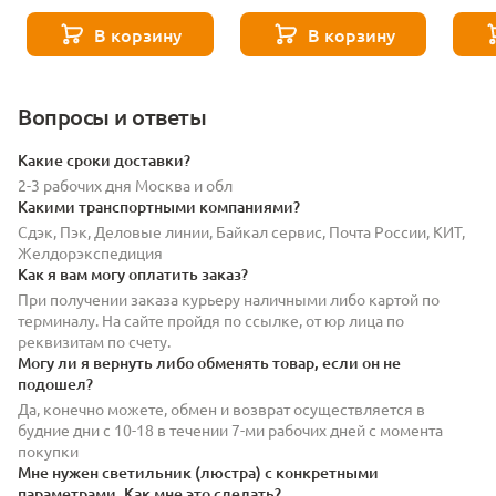
MJ9-101-11120
MJ9-117-11119
MJ9-7
В корзину
В корзину
Вопросы и ответы
Какие сроки доставки?
2-3 рабочих дня Москва и обл
Какими транспортными компаниями?
Сдэк, Пэк, Деловые линии, Байкал сервис, Почта России, КИТ,
Желдорэкспедиция
Как я вам могу оплатить заказ?
При получении заказа курьеру наличными либо картой по
терминалу. На сайте пройдя по ссылке, от юр лица по
реквизитам по счету.
Могу ли я вернуть либо обменять товар, если он не
подошел?
Да, конечно можете, обмен и возврат осуществляется в
будние дни с 10-18 в течении 7-ми рабочих дней с момента
покупки
Мне нужен светильник (люстра) с конкретными
параметрами. Как мне это сделать?