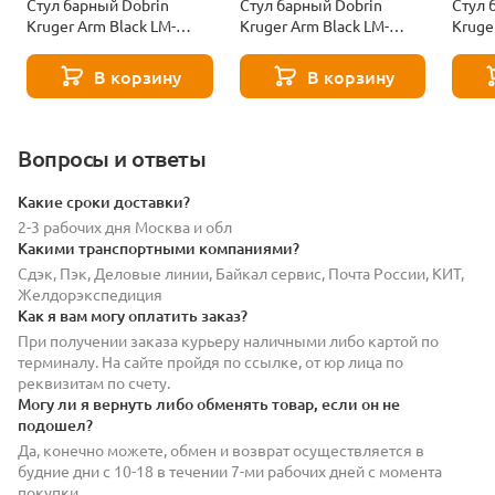
Стул барный Dobrin
Стул барный Dobrin
Стул 
Kruger Arm Black LM-
Kruger Arm Black LM-
Kruge
5011-N_B-M_V-MJ9-75-
5011-N_B-M_VV-LAR-
5011-
12429
E2041-04-13002
E2041
В корзину
В корзину
Вопросы и ответы
Какие сроки доставки?
2-3 рабочих дня Москва и обл
Какими транспортными компаниями?
Сдэк, Пэк, Деловые линии, Байкал сервис, Почта России, КИТ,
Желдорэкспедиция
Как я вам могу оплатить заказ?
При получении заказа курьеру наличными либо картой по
терминалу. На сайте пройдя по ссылке, от юр лица по
реквизитам по счету.
Могу ли я вернуть либо обменять товар, если он не
подошел?
Да, конечно можете, обмен и возврат осуществляется в
будние дни с 10-18 в течении 7-ми рабочих дней с момента
покупки