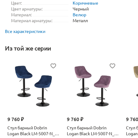
Цвет:
Коричневые
Цвет арматуры:
Черный
Материал:
Велюр
Материал арматуры:
Металл
Все характеристики
Из той же серии
9 760 ₽
9 760 ₽
9 760
Стул барный Dobrin
Стул барный Dobrin
Стул 
Logan Black LM-5007-N_B-
Logan Black LM-5007-N_B-
Logan