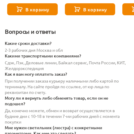
M_V-MJ9-117-11005
M_V-MJ9-52-11003
M_V-M
В корзину
В корзину
Вопросы и ответы
Какие сроки доставки?
2-3 рабочих дня Москва и обл
Какими транспортными компаниями?
Сдэк, Пэк, Деловые линии, Байкал сервис, Почта России, КИТ,
Желдорэкспедиция
Как я вам могу оплатить заказ?
При получении заказа курьеру наличными либо картой по
терминалу. На сайте пройдя по ссылке, от юр лица по
реквизитам по счету.
Могу ли я вернуть либо обменять товар, если он не
подошел?
Да, конечно можете, обмен и возврат осуществляется в
будние дни с 10-18 в течении 7-ми рабочих дней с момента
покупки
Мне нужен светильник (люстра) с конкретными
параметрами. Как мне это сделать?