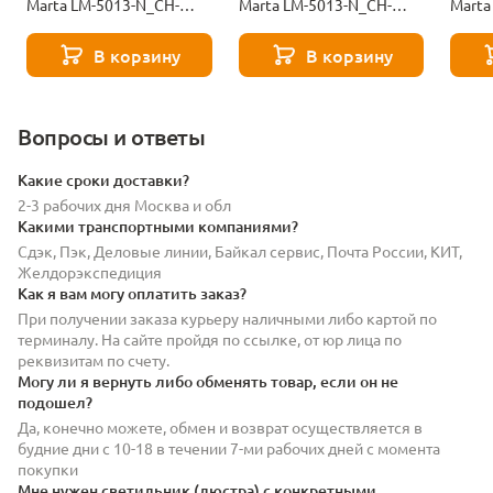
Marta LM-5013-N_CH-
Marta LM-5013-N_CH-
Marta
M_EL-black-11236
M_EL-188-55-11234
M_EL-
В корзину
В корзину
Вопросы и ответы
Какие сроки доставки?
2-3 рабочих дня Москва и обл
Какими транспортными компаниями?
Сдэк, Пэк, Деловые линии, Байкал сервис, Почта России, КИТ,
Желдорэкспедиция
Как я вам могу оплатить заказ?
При получении заказа курьеру наличными либо картой по
терминалу. На сайте пройдя по ссылке, от юр лица по
реквизитам по счету.
Могу ли я вернуть либо обменять товар, если он не
подошел?
Да, конечно можете, обмен и возврат осуществляется в
будние дни с 10-18 в течении 7-ми рабочих дней с момента
покупки
Мне нужен светильник (люстра) с конкретными