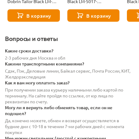
Dobrin Tailor Black LM-
Black LM-5017-
Black
5017-BlackBase-N_B-M_V-
BlackBase_B-M_MJ9-101-
MJ9-1
black-13689
13264
В корзину
В корзину
Вопросы и ответы
Какие сроки доставки?
2-3 рабочих дня Москва и обл
Какими транспортными компаниями?
Сдэк, Пэк, Деловые линии, Байкал сервис, Почта России, КИТ,
Желдорэкспедиция
Как я вам могу оплатить заказ?
При получении заказа курьеру наличными либо картой по
терминалу. На сайте пройдя по ссылке, от юр лица по
реквизитам по счету.
Могу ли я вернуть либо обменять товар, если он не
подошел?
Да, конечно можете, обмен и возврат осуществляется в
будние дни с 10-18 в течении 7-ми рабочих дней с момента
покупки
Мне нужен светильник (люстра) с конкретными