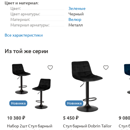
Цвет и материал:
Цвет:
Зеленые
Цвет арматуры:
Черный
Материал:
Велюр
Материал арматуры:
Металл
Все характеристики
Из той же серии
Новинка
Новинка
10 380 ₽
5 450 ₽
9 080
Набор 2шт Стул барный
Стул барный Dobrin Tailor
Стул 