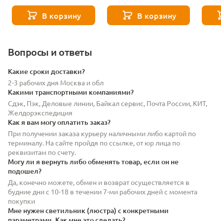
M_EL-black-11092
M_EL-188-55-11090
M_EL-
В корзину
В корзину
Вопросы и ответы
Какие сроки доставки?
2-3 рабочих дня Москва и обл
Какими транспортными компаниями?
Сдэк, Пэк, Деловые линии, Байкал сервис, Почта России, КИТ,
Желдорэкспедиция
Как я вам могу оплатить заказ?
При получении заказа курьеру наличными либо картой по
терминалу. На сайте пройдя по ссылке, от юр лица по
реквизитам по счету.
Могу ли я вернуть либо обменять товар, если он не
подошел?
Да, конечно можете, обмен и возврат осуществляется в
будние дни с 10-18 в течении 7-ми рабочих дней с момента
покупки
Мне нужен светильник (люстра) с конкретными
параметрами. Как мне это сделать?