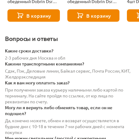
обеденный Dobrin Dsr
обеденный Dobrin Dsr
4шт D
LMZL-PP638A-N3_M_B-
LMZL-PP638A-N2_M_B-
PP638
03-13549
03-13506
1160
В корзину
В корзину
Вопросы и ответы
Какие сроки доставки?
2-3 рабочих дня Москва и обл
Какими транспортными компаниями?
Сдэк, Пэк, Деловые линии, Байкал сервис, Почта России, КИТ,
Желдорэкспедиция
Как я вам могу оплатить заказ?
При получении заказа курьеру наличными либо картой по
терминалу. На сайте пройдя по ссылке, от юр лица по
реквизитам по счету.
Могу ли я вернуть либо обменять товар, если он не
подошел?
Да, конечно можете, обмен и возврат осуществляется в
будние дни с 10-18 в течении 7-ми рабочих дней с момента
покупки
Мне нужен светильник (люстра) с конкретными