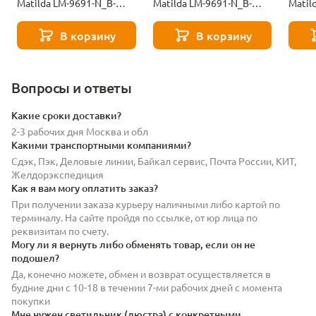
Matilda LM-9691-N_B-
Matilda LM-9691-N_B-
Matil
M_TT-LAR-275-50-12080
M_TT-LAR-275-17-11172
M_TT-
В корзину
В корзину
Вопросы и ответы
Какие сроки доставки?
2-3 рабочих дня Москва и обл
Какими транспортными компаниями?
Сдэк, Пэк, Деловые линии, Байкал сервис, Почта России, КИТ,
Желдорэкспедиция
Как я вам могу оплатить заказ?
При получении заказа курьеру наличными либо картой по
терминалу. На сайте пройдя по ссылке, от юр лица по
реквизитам по счету.
Могу ли я вернуть либо обменять товар, если он не
подошел?
Да, конечно можете, обмен и возврат осуществляется в
будние дни с 10-18 в течении 7-ми рабочих дней с момента
покупки
Мне нужен светильник (люстра) с конкретными