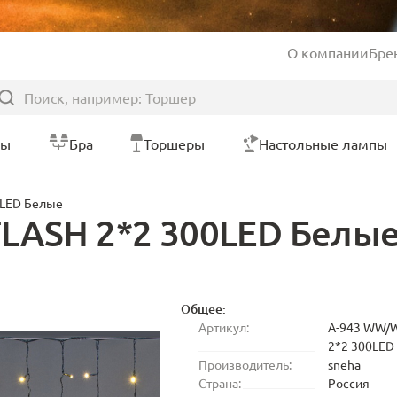
О компании
Бре
ры
Бра
Торшеры
Настольные лампы
0LED Белые
LASH 2*2 300LED Белы
Общее:
Артикул:
A-943 WW/
2*2 300LED
Производитель:
sneha
Страна:
Россия