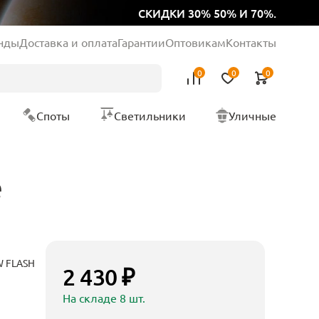
СКИДКИ 30% 50% И 70%.
нды
Доставка и оплата
Гарантии
Оптовикам
Контакты
0
0
0
Споты
Светильники
Уличные
е
W FLASH
2 430 ₽
На складе 8 шт.