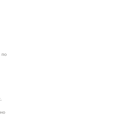
 по
.
жно