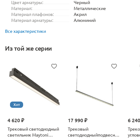
Цвет арматуры:
Черный
Материал:
Металлические
Материал плафонов:
Акрил
Материал арматуры:
Алюминий
Все характеристики
Из той же серии
Хит
4 620 ₽
17 990 ₽
6 240
Трековый светодиодный
Трековый
Трек
светильник Maytoni
светодиодныйподвесной
угловой светод