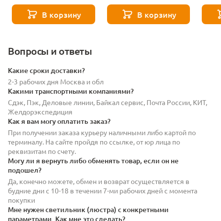
Technica Basis TR030-2-
светильник Maytoni Basis
свети
24W4K-B
Elasity TR170-1-52W3K-B
TR10
В корзину
В корзину
Вопросы и ответы
Какие сроки доставки?
2-3 рабочих дня Москва и обл
Какими транспортными компаниями?
Сдэк, Пэк, Деловые линии, Байкал сервис, Почта России, КИТ,
Желдорэкспедиция
Как я вам могу оплатить заказ?
При получении заказа курьеру наличными либо картой по
терминалу. На сайте пройдя по ссылке, от юр лица по
реквизитам по счету.
Могу ли я вернуть либо обменять товар, если он не
подошел?
Да, конечно можете, обмен и возврат осуществляется в
будние дни с 10-18 в течении 7-ми рабочих дней с момента
покупки
Мне нужен светильник (люстра) с конкретными
параметрами. Как мне это сделать?