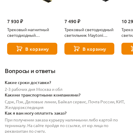
7 930 ₽
7 490 ₽
10 2
Трековый магнитный
Трековый светодиодный
Трек
светодиодный
светильник Maytoni
свети
светильник Maytoni
Points TR150-1-12W3K-M-
Point
Points TR150-1-12W3K-M-
B
DD-W
В корзину
В корзину
BS
Вопросы и ответы
Какие сроки доставки?
2-3 рабочих дня Москва и обл
Какими транспортными компаниями?
Сдэк, Пэк, Деловые линии, Байкал сервис, Почта России, КИТ,
Желдорэкспедиция
Как я вам могу оплатить заказ?
При получении заказа курьеру наличными либо картой по
терминалу. На сайте пройдя по ссылке, от юр лица по
реквизитам по счету.