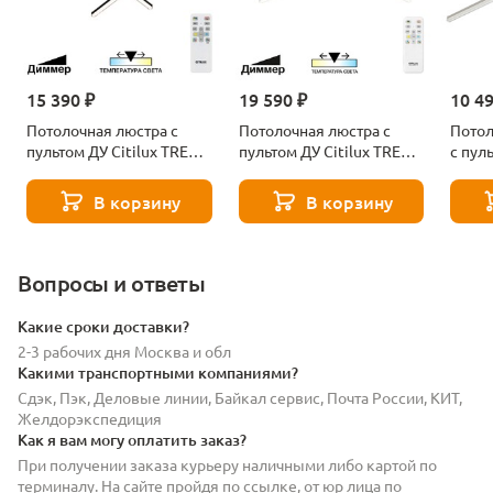
15 390 ₽
19 590 ₽
10 4
Потолочная люстра с
Потолочная люстра с
Потол
пультом ДУ Citilux TRENT
пультом ДУ Citilux TRENT
с пул
CL203631
CL203640
TREN
В корзину
В корзину
Вопросы и ответы
Какие сроки доставки?
2-3 рабочих дня Москва и обл
Какими транспортными компаниями?
Сдэк, Пэк, Деловые линии, Байкал сервис, Почта России, КИТ,
Желдорэкспедиция
Как я вам могу оплатить заказ?
При получении заказа курьеру наличными либо картой по
терминалу. На сайте пройдя по ссылке, от юр лица по