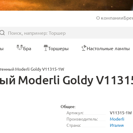
О компании
Бре
ры
Бра
Торшеры
Настольные лампы
тенный Moderli Goldy V11315-1W
ый Moderli Goldy V113
Общее:
Артикул:
V11315-1W
Производитель:
Moderli
Страна:
Италия