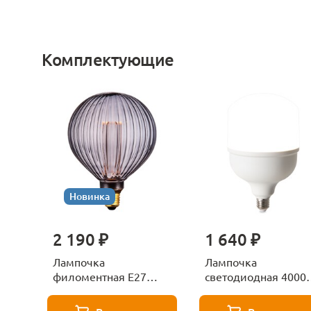
Комплектующие
Новинка
2 190 ₽
1 640 ₽
Лампочка
Лампочка
филоментная Е27
светодиодная 4000
Voltega Серия - 271
Е27 Voltega Серия -
8529
271 8589