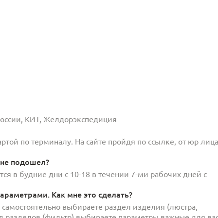
 России, КИТ, Желдорэкспедиция
той по терминалу. На сайте пройдя по ссылке, от юр лица
 не подошел?
ся в будние дни с 10-18 в течении 7-ми рабочих дней с
араметрами. Как мне это сделать?
и самостоятельно выбираете раздел изделия (люстра,
под разделов (фильтр) выбираете параметры важные для вас