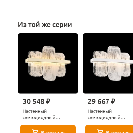
Из той же серии
30 548 ₽
29 667 ₽
Настенный
Настенный
светодиодный
светодиодный
светильник Wertmark
светильник Wertma
NELLY WE158.03.301
NELLY WE158.03.101
В корзину
В корзину