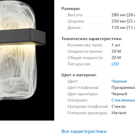
Размеры:
Высота:
280 мм (28 
Ширина:
250 мм (25 
Длина:
110 мм (11 
Технические характеристики:
Количество ламп:
1 шт
Мощность лампы:
20 W
Общая мощность:
20 W
Тип цоколя:
LED
Цвет и материал:
Цвет:
Черные
Цвет плафонов:
Прозрачны
Цвет арматуры:
Черный
Материал:
Стеклянны
Материал плафонов:
Стекло
Материал арматуры:
Металл
Все характеристики