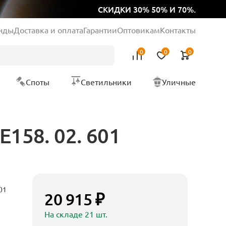
СКИДКИ 30% 50% И 70%.
нды
Доставка и оплата
Гарантии
Оптовикам
Контакты
0
0
0
Споты
Светильники
Уличные
158. 02. 601
01
20 915 ₽
На складе 21 шт.