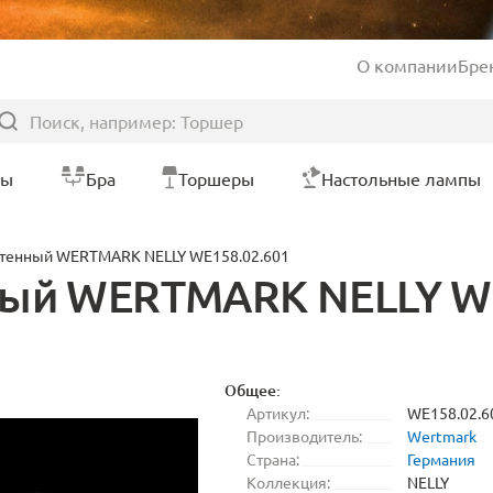
О компании
Бре
ры
Бра
Торшеры
Настольные лампы
стенный WERTMARK NELLY WE158.02.601
ый WERTMARK NELLY WE
Общее:
Артикул:
WE158.02.6
Производитель:
Wertmark
Страна:
Германия
Коллекция:
NELLY