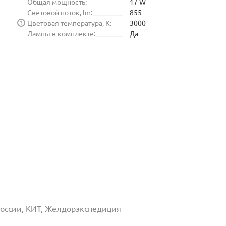
Общая мощность:
17 W
Световой поток, lm:
855
Цветовая температура, K:
3000
?
Лампы в комплекте:
Да
 России, КИТ, Желдорэкспедиция