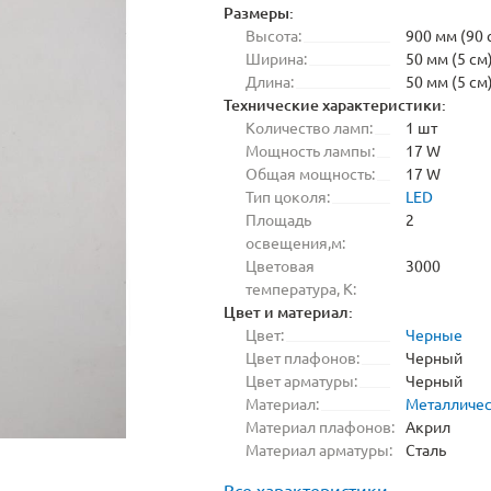
Размеры:
Высота:
900 мм (90 
Ширина:
50 мм (5 см
Длина:
50 мм (5 см
Технические характеристики:
Количество ламп:
1 шт
Мощность лампы:
17 W
Общая мощность:
17 W
Тип цоколя:
LED
Площадь
2
освещения,м:
Цветовая
3000
температура, K:
Цвет и материал:
Цвет:
Черные
Цвет плафонов:
Черный
Цвет арматуры:
Черный
Материал:
Металличе
Материал плафонов:
Акрил
Материал арматуры:
Сталь
Все характеристики