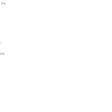
 по
.
жно