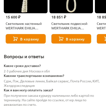
15 600 ₽
18 851 ₽
18 8
Светильник настенный
Светильник подвесной
Свети
WERTMARK EMILIA
WERTMARK EMILIA
WERT
WE459.01.301
WE459.01.306
WE459
В корзину
В корзину
Вопросы и ответы
Какие сроки доставки?
2-3 рабочих дня Москва и обл
Какими транспортными компаниями?
Сдэк, Пэк, Деловые линии, Байкал сервис, Почта России, КИТ,
Желдорэкспедиция
Как я вам могу оплатить заказ?
При получении заказа курьеру наличными либо картой по
терминалу. На сайте пройдя по ссылке, от юр лица по
реквизитам по счету.