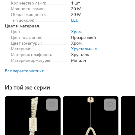
Количество ламп:
1 шт
Мощность лампы:
20 W
Общая мощность:
20 W
Тип цоколя:
LED
Цвет и материал:
Цвет:
Хром
Цвет плафонов:
Прозрачный
Цвет арматуры:
Хром
Материал:
Хрустальные
Материал плафонов:
Хрусталь
Материал арматуры:
Металл
Все характеристики
Из той же серии