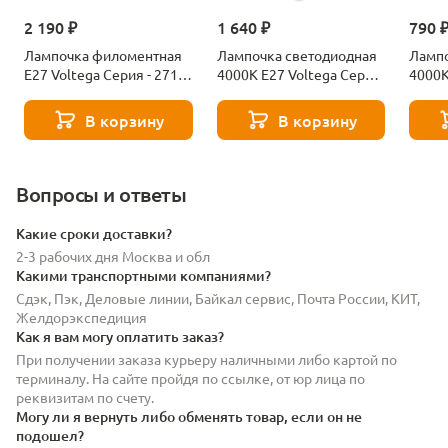
2 190 ₽
1 640 ₽
790 
Лампочка филоментная
Лампочка светодиодная
Лампо
Е27 Voltega Серия - 271
4000К Е27 Voltega Серия
4000К
8529
- 271 8589
- 271
В корзину
В корзину
Вопросы и ответы
Какие сроки доставки?
2-3 рабочих дня Москва и обл
Какими транспортными компаниями?
Сдэк, Пэк, Деловые линии, Байкал сервис, Почта России, КИТ,
Желдорэкспедиция
Как я вам могу оплатить заказ?
При получении заказа курьеру наличными либо картой по
терминалу. На сайте пройдя по ссылке, от юр лица по
реквизитам по счету.
Могу ли я вернуть либо обменять товар, если он не
подошел?