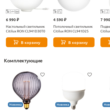
6 990 ₽
4 590 ₽
7 990
Настольный светильник
Потолочный светильник
Подве
Citilux RON CL941D30T0
Citilux RON CL941D25
Citil
В корзину
В корзину
Комплектующие
Новинка
Новинка
Нов