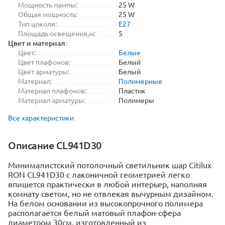
Мощность лампы:
25 W
Общая мощность:
25 W
Тип цоколя:
E27
Площадь освещения,м:
5
Цвет и материал:
Цвет:
Белые
Цвет плафонов:
Белый
Цвет арматуры:
Белый
Материал:
Полимерные
Материал плафонов:
Пластик
Материал арматуры:
Полимеры
Все характеристики
Описание CL941D30
Минималистский потолочный светильник шар Citilux
RON CL941D30 с лаконичной геометрией легко
впишется практически в любой интерьер, наполняя
комнату светом, но не отвлекая вычурным дизайном.
На белом основании из высокопрочного полимера
располагается белый матовый плафон-сфера
диаметром 30см, изготовленный из