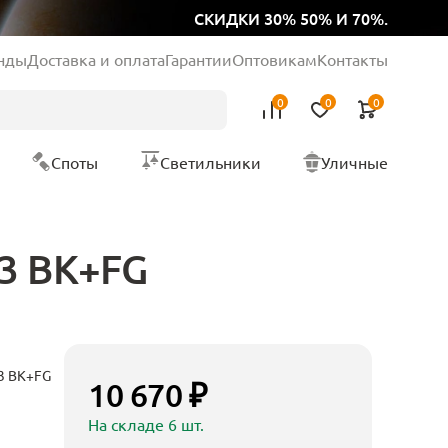
СКИДКИ 30% 50% И 70%.
нды
Доставка и оплата
Гарантии
Оптовикам
Контакты
0
0
0
Споты
Светильники
Уличные
03 BK+FG
03 BK+FG
10 670 ₽
На складе 6 шт.