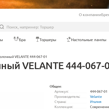
О компании
Бре
ры
Бра
Торшеры
Настольные лампы
толочный VELANTE 444-067-01
ный VELANTE 444-067-
Общее:
Артикул:
444-067-01
Производитель:
Velante
Страна:
Италия
Коллекция:
Современн