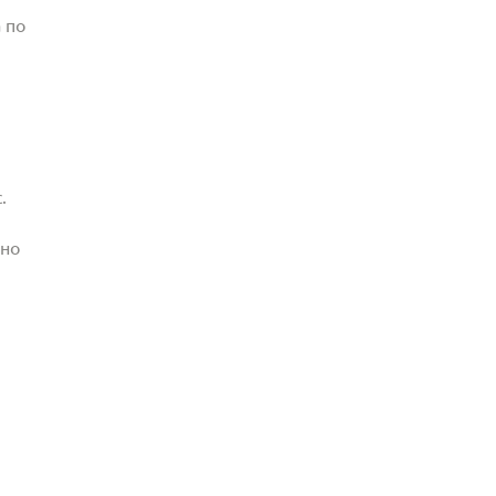
 по
.
жно