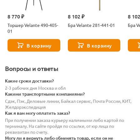
8 770 ₽
8 102 ₽
8 102
Торшер Velante 490-405-
Бра Velante 281-441-01
Бра V
01
В корзину
В корзину
Вопросы и ответы
Какие сроки доставки?
2-3 рабочих дня Москва и обл
Какими транспортными компаниями?
Сдэк, Пэк, Деловые линии, Байкал сервис, Почта России, КИТ,
Желдорэкспедиция
Как я вам могу оплатить заказ?
При получении заказа курьеру наличными либо картой по
терминалу. На сайте пройдя по ссылке, от юр лица по
реквизитам по счету.
Могу ли я вернуть либо обменять товар, если он не