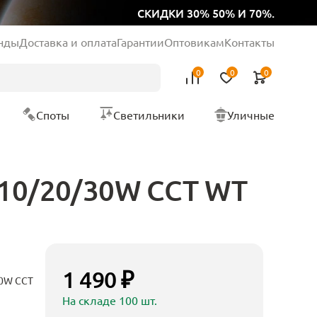
СКИДКИ 30% 50% И 70%.
нды
Доставка и оплата
Гарантии
Оптовикам
Контакты
0
0
0
Споты
Светильники
Уличные
D10/20/30W CCT WT
1 490 ₽
30W CCT
На складе 100 шт.