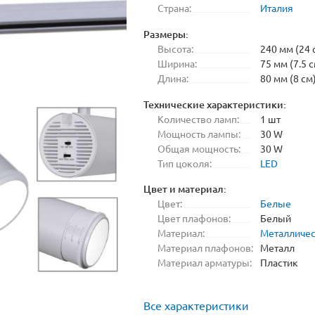
Страна:
Италия
Размеры:
Высота:
240 мм (24 
Ширина:
75 мм (7.5 с
Длина:
80 мм (8 см
Технические характеристики:
Количество ламп:
1 шт
Мощность лампы:
30 W
Общая мощность:
30 W
Тип цоколя:
LED
Цвет и материал:
Цвет:
Белые
Цвет плафонов:
Белый
Материал:
Металличе
Материал плафонов:
Металл
Материал арматуры:
Пластик
Все характеристики