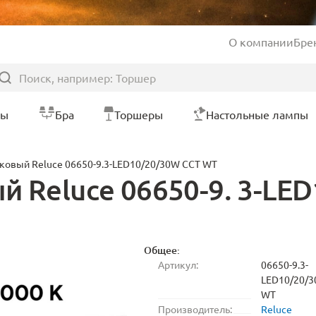
О компании
Бре
ры
Бра
Торшеры
Настольные лампы
ковый Reluce 06650-9.3-LED10/20/30W CCT WT
й Reluce 06650-9. 3-LE
Общее:
Артикул:
06650-9.3-
LED10/20/
WT
Производитель:
Reluce