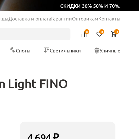
СКИДКИ 30% 50% И 70%.
нды
Доставка и оплата
Гарантии
Оптовикам
Контакты
0
0
0
Споты
Светильники
Уличные
 Light FINO
4 694 ₽
t