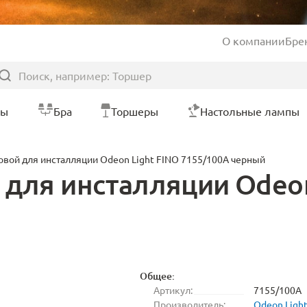
О компании
Бре
ры
Бра
Торшеры
Настольные лампы
овой для инсталляции Odeon Light FINO 7155/100A черный
 для инсталляции Odeon
Общее:
Артикул:
7155/100A
Производитель:
Odeon Ligh