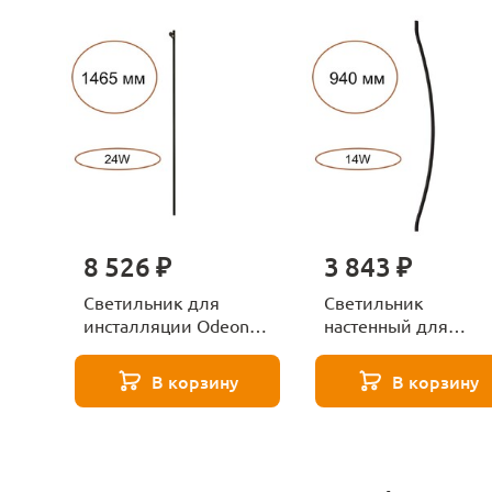
8 526 ₽
3 843 ₽
Светильник для
Светильник
инсталляции Odeon
настенный для
Light FINO 7155/150S
инсталляции Odeon
черный
Light FINO 7155/100
В корзину
В корзину
черный