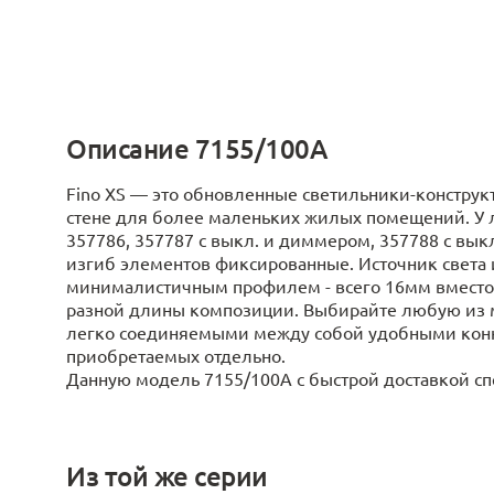
Описание 7155/100A
Fino XS ― это обновленные светильники-конструк
стене для более маленьких жилых помещений. У л
357786, 357787 с выкл. и диммером, 357788 с вы
изгиб элементов фиксированные. Источник света им
минималистичным профилем - всего 16мм вместо 3
разной длины композиции. Выбирайте любую из
легко соединяемыми между собой удобными конне
приобретаемых отдельно.
Данную модель 7155/100A с быстрой доставкой спеш
Из той же серии