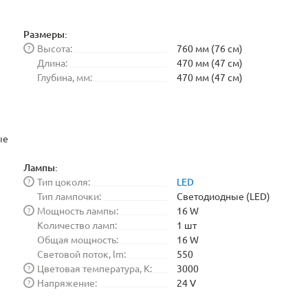
Размеры:
Высота:
760 мм (76 см)
?
Длина:
470 мм (47 см)
Глубина, мм:
470 мм (47 см)
ые
Лампы:
Тип цоколя:
LED
?
Тип лампочки:
Светодиодные (LED)
Мощность лампы:
16 W
?
Количество ламп:
1 шт
Общая мощность:
16 W
Световой поток, lm:
550
Цветовая температура, K:
3000
?
Напряжение:
24 V
?