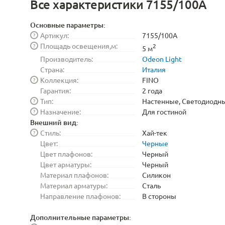
Все характеристики 7155/100A
Основные параметры:
Артикул:
7155/100A
?
Площадь освещения,м:
?
2
5 м
Производитель:
Odeon Light
Страна:
Италия
Коллекция:
FINO
?
Гарантия:
2 года
Тип:
Настенные, Светодиодн
?
Назначение:
Для гостиной
?
Внешний вид:
Стиль:
Хай-тек
?
Цвет:
Черные
Цвет плафонов:
Черный
Цвет арматуры:
Черный
Материал плафонов:
Силикон
Материал арматуры:
Сталь
Направление плафонов:
В стороны
Дополнительные параметры: