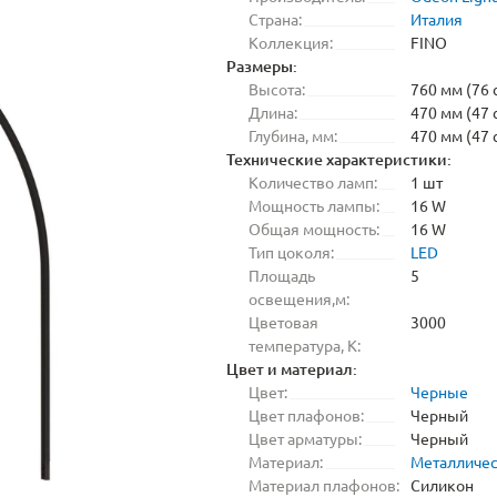
Страна:
Италия
Коллекция:
FINO
Размеры:
Высота:
760 мм (76 
Длина:
470 мм (47 
Глубина, мм:
470 мм (47 
Технические характеристики:
Количество ламп:
1 шт
Мощность лампы:
16 W
Общая мощность:
16 W
Тип цоколя:
LED
Площадь
5
освещения,м:
Цветовая
3000
температура, K:
Цвет и материал:
Цвет:
Черные
Цвет плафонов:
Черный
Цвет арматуры:
Черный
Материал:
Металличе
Материал плафонов:
Силикон