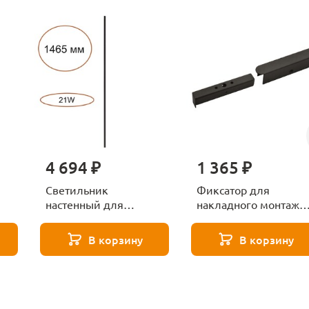
4 694 ₽
1 365 ₽
Светильник
Фиксатор для
настенный для
накладного монтажа
инсталляции Odeon
Odeon Light FINO
D
Light FINO 7155/150
7155/1F черный
В корзину
В корзину
черный