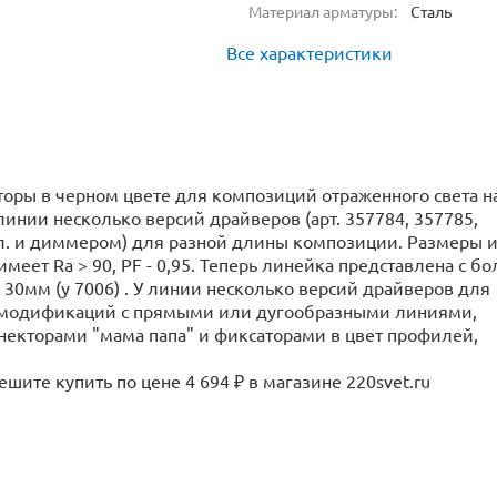
Материал арматуры:
Сталь
Все характеристики
торы в черном цвете для композиций отраженного света н
инии несколько версий драйверов (арт. 357784, 357785,
кл. и диммером) для разной длины композиции. Размеры 
еет Ra > 90, PF - 0,95. Теперь линейка представлена с бо
0мм (у 7006) . У линии несколько версий драйверов для
 модификаций с прямыми или дугообразными линиями,
кторами "мама папа" и фиксаторами в цвет профилей,
ите купить по цене 4 694 ₽ в магазине 220svet.ru