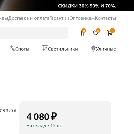
СКИДКИ 30% 50% И 70%.
нды
Доставка и оплата
Гарантии
Оптовикам
Контакты
0
0
0
Споты
Светильники
Уличные
GB 3x0.6
4 080 ₽
На складе 15 шт.