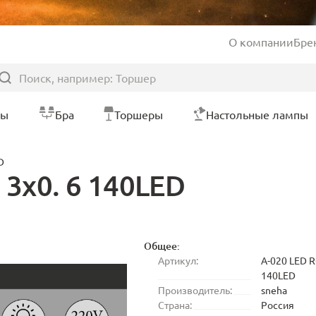
О компании
Бре
ры
Бра
Торшеры
Настольные лампы
D
 3x0. 6 140LED
Общее:
Артикул:
A-020 LED R
140LED
Производитель:
sneha
Страна:
Россия