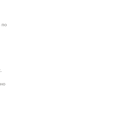
 по
.
жно