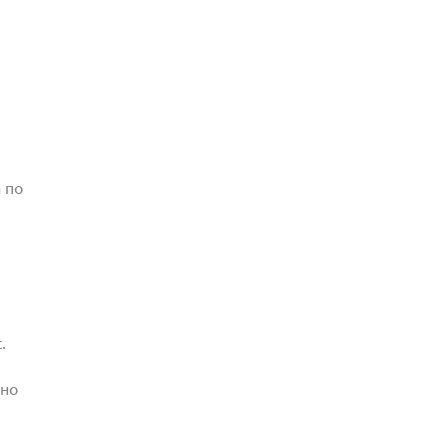
 по
.
жно