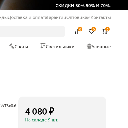
СКИДКИ 30% 50% И 70%.
нды
Доставка и оплата
Гарантии
Оптовикам
Контакты
0
0
0
Споты
Светильники
Уличные
A WT3x0.6
4 080 ₽
На складе 9 шт.