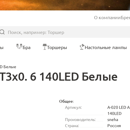
О компании
Бре
ры
Бра
Торшеры
Настольные лампы
ED Белые
T3x0. 6 140LED Белые
Общее:
Артикул:
A-020 LED 
140LED
Производитель:
sneha
Страна:
Россия