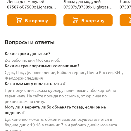
Линза для модулей
Линза для модулей
Линза
07507х/07509х Lightstar
07507х/07509х Lightstar
07507
STELLA PRO 075115
STELLA PRO 075124
STELL
В корзину
В корзину
Вопросы и ответы
Какие сроки доставки?
2-3 рабочих дня Москва и обл
Какими транспортными компаниями?
Сдэк, Пэк, Деловые линии, Байкал сервис, Почта России, КИТ,
Желдорэкспедиция
Как я вам могу оплатить заказ?
При получении заказа курьеру наличными либо картой по
терминалу. На сайте пройдя по ссылке, от юр лица по
реквизитам по счету.
Могу ли я вернуть либо обменять товар, если он не
подошел?
Да, конечно можете, обмен и возврат осуществляется в
будние дни с 10-18 в течении 7-ми рабочих дней с момента
покупки