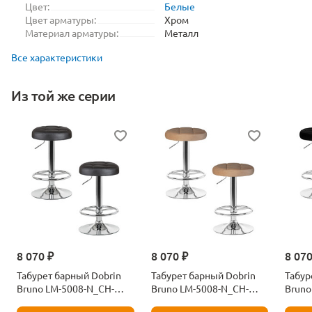
Цвет:
Белые
Цвет арматуры:
Хром
Материал арматуры:
Металл
Все характеристики
Из той же серии
8 070 ₽
8 070 ₽
8 070
Табурет барный Dobrin
Табурет барный Dobrin
Табур
Bruno LM-5008-N_CH-
Bruno LM-5008-N_CH-
Bruno
M_EL-black-10968
M_V-MJ9-10-10984
M_V-M