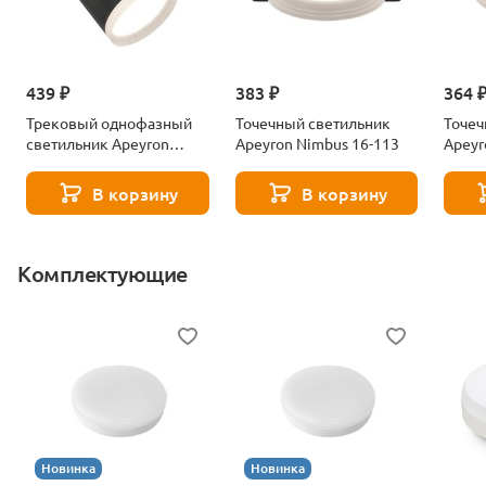
439 ₽
383 ₽
364 
Трековый однофазный
Точечный светильник
Точеч
светильник Apeyron
Apeyron Nimbus 16-113
Apeyr
Nimbus 16-90
В корзину
В корзину
Комплектующие
Новинка
Новинка