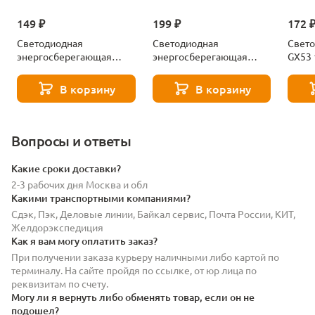
149 ₽
199 ₽
172 
Светодиодная
Светодиодная
Свето
энергосберегающая
энергосберегающая
GX53
лампа Gx53 8W 550LM
лампа Gx53 12W 860LM
Ambre
4000K Lightstar 943084-
4000K Lightstar 943124-
5315
В корзину
В корзину
XS
XS
Вопросы и ответы
Какие сроки доставки?
2-3 рабочих дня Москва и обл
Какими транспортными компаниями?
Сдэк, Пэк, Деловые линии, Байкал сервис, Почта России, КИТ,
Желдорэкспедиция
Как я вам могу оплатить заказ?
При получении заказа курьеру наличными либо картой по
терминалу. На сайте пройдя по ссылке, от юр лица по
реквизитам по счету.
Могу ли я вернуть либо обменять товар, если он не
подошел?